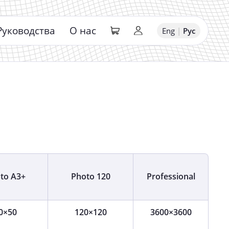
Руководства
О нас
Eng
|
Рус
to A3+
Photo 120
Professional
0×50
120×120
3600×3600