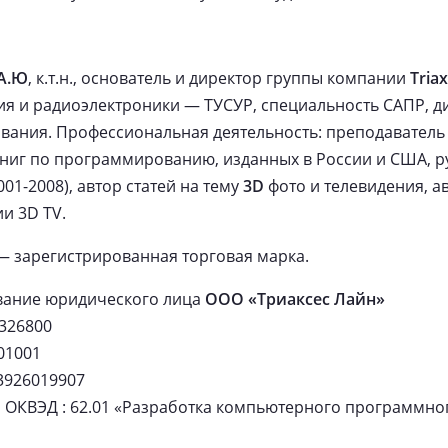
А.Ю
, к.т.н., основатель и директор группы компании
Tria
я и радиоэлектроники — ТУСУР, специальность САПР, д
ания. Профессиональная деятельность: преподаватель 
книг по программированию, изданных в России и США, р
2001-2008), автор статей на тему
3D
фото и телевидения, а
и 3D TV.
 зарегистрированная торговая марка.
ание юридического лица
ООО «Триаксес Лайн»
326800
01001
3926019907
 ОКВЭД : 62.01 «Разработка компьютерного программно