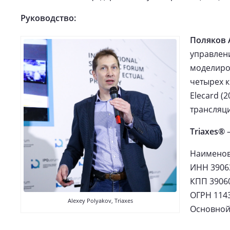
Руководство:
Поляков 
управлени
моделиров
четырех 
Elecard (
трансляци
Triaxes®
—
Наименов
ИНН 3906
КПП 3906
ОГРН 114
Alexey Polyakov, Triaxes
Основной