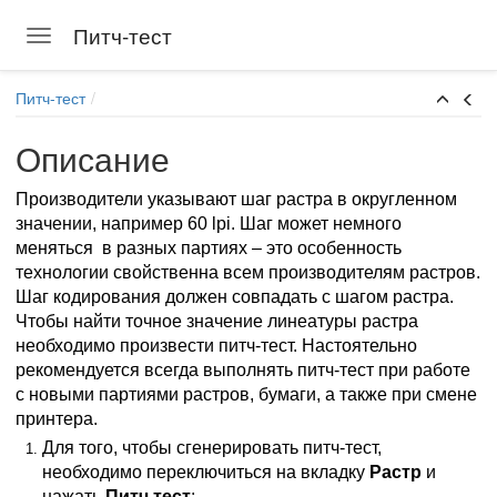
Питч-тест
Toggle navigation
Skip to main content
Питч-тест
Описание
Производители указывают шаг растра в округленном
значении, например 60 lpi. Шаг может немного
меняться в разных партиях – это особенность
технологии свойственна всем производителям растров.
Шаг кодирования должен совпадать с шагом растра.
Чтобы найти точное значение линеатуры растра
необходимо произвести питч-тест. Настоятельно
рекомендуется всегда выполнять питч-тест при работе
с новыми партиями растров, бумаги, а также при смене
принтера.
Для того, чтобы сгенерировать питч-тест,
необходимо переключиться на вкладку
Растр
и
нажать
Питч тест
: